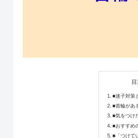
目
■迷子対策
■首輪があ
■気をつけ
■おすすめ
■「つけて