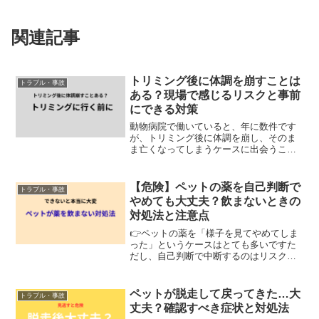
関連記事
トリミング後に体調を崩すことは
トラブル・事故
ある？現場で感じるリスクと事前
にできる対策
動物病院で働いていると、年に数件です
が、トリミング後に体調を崩し、そのま
ま亡くなってしまうケースに出会うこと
があります。頻繁にあるわけではありま
せんが、現場にいると印象に残る出来事
です。トリミングがきっかけになること
【危険】ペットの薬を自己判断で
トラブル・事故
もあるトリミング前は元気...
やめても大丈夫？飲まないときの
対処法と注意点
👉ペットの薬を「様子を見てやめてしま
った」というケースはとても多いですた
だし、自己判断で中断するのはリスクが
あるため注意が必要です---■よくあるケー
ス現場では次回来院時に・吐いたのでや
めた・下痢したのでやめたといった相談
ペットが脱走して戻ってきた…大
トラブル・事故
がよくあります👉た...
丈夫？確認すべき症状と対処法