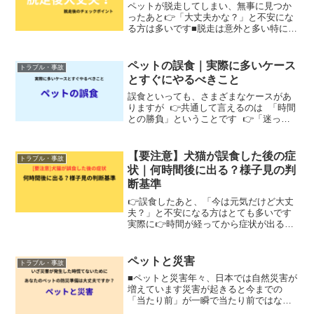
ペットが脱走してしまい、無事に見つか
ったあと👉「大丈夫かな？」と不安にな
る方は多いです■脱走は意外と多い特に猫
は多く、・玄関の隙間・窓の開け閉め・
ちょっとした油断👉これだけで外に出て
しまうことがあります犬でも、・散歩中
ペットの誤食｜実際に多いケース
トラブル・事故
の逃走・リード抜けなど...
とすぐにやるべきこと
誤食といっても、さまざまなケースがあ
りますが 👉共通して言えるのは 「時間
との勝負」ということです 👉「迷った
時点で受診が基本です」---■実際に多い誤
食現場では、以下のようなケースがあり
ます 「治療になると数万円〜かかること
【要注意】犬猫が誤食した後の症
トラブル・事故
があり...
状｜何時間後に出る？様子見の判
断基準
👉誤食したあと、「今は元気だけど大丈
夫？」と不安になる方はとても多いです
実際に👉時間が経ってから症状が出るケ
ースもあるため注意が必要です---■誤食後
に多い症状・嘔吐・下痢・食欲低下・元
気がない・震え👉これらは比較的よく見
ペットと災害
トラブル・事故
られる症状です--...
■ペットと災害年々、日本では自然災害が
増えています災害が起きると今までの
「当たり前」が一瞬で当たり前ではなく
なりますこれは分かっていても、実際に