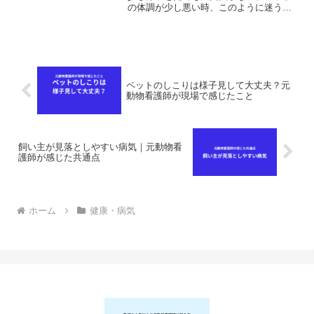
の体調が少し悪い時、このように迷う飼
い主さんは多いと思います。実際に動物
病院でも、「一昨日から様子を見ていま
した。」という方は少なくありませんで
した。今回は、元動物看護...
ペットのしこりは様子見して大丈夫？元
動物看護師が現場で感じたこと
飼い主が見落としやすい病気｜元動物看
護師が感じた共通点
ホーム
健康・病気