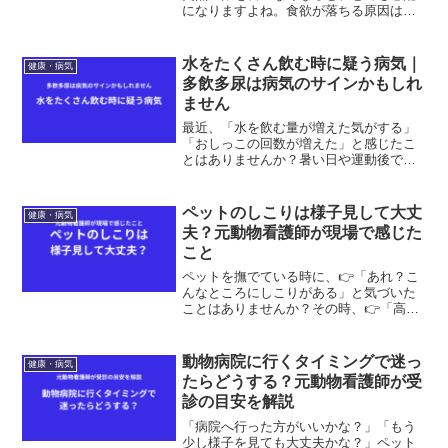
になりますよね。食欲が落ちる原因はさ
まざまで、単なる好き嫌いの場合もあれ
ば、病気が隠れていることもあります。
今回は、元動物看護師として食欲不振の
水をたくさん飲む時に疑う病気｜
健康・病気
時に考えたい原因をご紹介...
多飲多尿は病気のサインかもしれ
ません
最近、「水を飲む量が増えた気がする」
「おしっこの回数が増えた」と感じたこ
とはありませんか？暑い日や運動後であ
れば問題ないこともあります。しかし、
いつもより明らかに水を飲み、おしっこ
の量や回数も増えている場合は注意が必
ペットのしこりは様子見して大丈
健康・病気
要です。今回は多飲多尿に...
夫？元動物看護師が現場で感じた
こと
ペットを撫でている時に、👉「あれ？こ
んなところにしこりがある」と気づいた
ことはありませんか？その時、👉「高齢
だから仕方ないかな」👉「痛がっていな
いし様子を見ようかな」と思う方も少な
くありません。ですが、元動物看護師と
動物病院に行くタイミングで迷っ
健康・病気
して働いていた経験から言...
たらどうする？元動物看護師が受
診の目安を解説
「病院へ行った方がいいかな？」「もう
少し様子を見ても大丈夫かな？」ペット