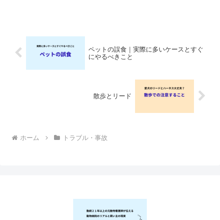
長毛種はお手入れが必須長毛種（犬・
猫・うさぎ・ハムスターなど）は👉日々
のブラッシングが必要です犬種によって
は👉定期的なトリミングも...
ペットの誤食｜実際に多いケースとすぐ
にやるべきこと
散歩とリード
ホーム
トラブル・事故