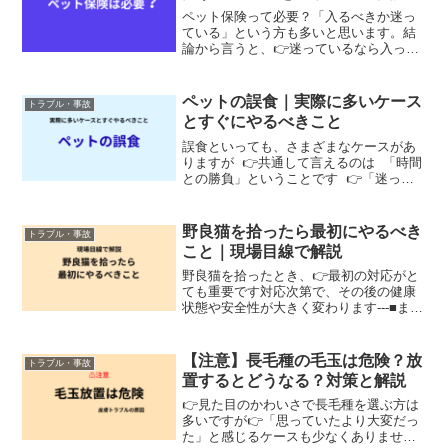
ペット保険って必要？「入るべきか迷っ
ている」という方も多いと思います。結
論から言うと、👉迷っているなら入って
おいた方が安心です元動物看護師として
現場を見てきた中で、「保険に入ってい
れば…」と思うケースは少なくありませ
ペットの誤食｜実際に多いケース
トラブル・事故
んでした---■ペットの...
とすぐにやるべきこと
誤食といっても、さまざまなケースがあ
りますが 👉共通して言えるのは 「時間
との勝負」ということです 👉「迷った
時点で受診が基本です」---■実際に多い誤
食現場では、以下のようなケースがあり
ます 「治療になると数万円〜かかること
野良猫を拾ったら最初にやるべき
トラブル・事故
があり...
こと｜現場目線で解説
野良猫を拾ったとき、👉最初の対応がと
ても重要です対応次第で、その後の健康
状態や安全性が大きく変わります---■まず
は動物病院へ見た目が元気でも・ケガ・
感染症・脱水👉外からでは分からないこ
とも多いです---👉できるだけ早く受診を
【注意】長毛種の毛玉は危険？放
トラブル・事故
おすすめします...
置するとどうなる？対策と解説
👉見た目のかわいさで長毛種を選ぶ方は
多いですが👉「思っていたより大変だっ
た」と感じるケースも少なくありません■