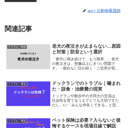
aoi | 元動物看護師
関連記事
老犬の夜泣きが止まらない…原因
トラブル・事故
と対策｜防音という選択
「夜中に鳴き続けて、もう限界…」老犬
の夜泣きは、想像以上にきつい問題で
す。・眠れない日が続く・ご近所が気に
なる・どうしていいかわからない実際、
動物病院でも非常に多い相談のひとつで
す。結論から言うと夜泣きは「原因ご
ドックランでのトラブル｜噛まれ
トラブル・事故
と」に対策すれば改善できるケ...
た・誤食・治療費の現実
ドッグランや散歩中の犬同士の交流は、
社会性を育てるうえでとても大切ですた
だし、👉「みんな仲良くできる」と思い
すぎるのは危険です■実際にあるトラブル
現場でも、・散歩中に噛まれて治療・ド
ッグランでケガ・他の犬のおもちゃを誤
ペット保険は必要？入らないと後
トラブル・事故
飲👉こうしたトラブルは...
悔するケースを現場目線で解説