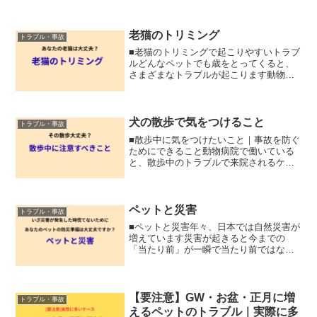
老猫のトリミング
トラブル・事故
■老猫のトリミングで起こりやすいトラブ
ルどんなペットでも歳をとってくると、
さまざまなトラブルが起こります動物病
院で働いていると「これは予防できたの
では？」「もっと早く気づいてあげてほ
しい」と感じる場面も少なくありません
今回は、老猫で実際によ...
犬の散歩で気をつけること
トラブル・事故
■散歩中に気をつけたいこと｜事故を防ぐ
ためにできること動物病院で働いている
と、散歩中のトラブルで来院されるケー
スがあります実際に多いのが・誤食によ
る体調不良・他の犬とのトラブル・リー
ドが切れて逃走・交通事故どれも、少し
の注意で防げる可能性が...
ペットと災害
トラブル・事故
■ペットと災害年々、日本では自然災害が
増えています災害が起きると今までの
「当たり前」が一瞬で当たり前ではなく
なりますこれは分かっていても、実際に
体験しないと実感しにくいものです私自
身も震災を経験しましたライフラインは
完全に止まり、1日1日を...
【要注意】GW・お盆・正月に増
トラブル・事故
えるペットのトラブル｜実際に多