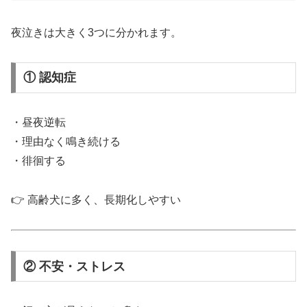
夜泣きは大きく3つに分かれます。
① 認知症
・昼夜逆転
・理由なく鳴き続ける
・徘徊する
👉 高齢犬に多く、長期化しやすい
② 不安・ストレス