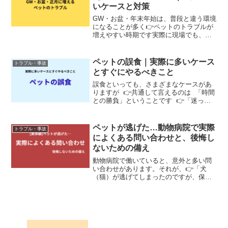
いケースと対策
GW・お盆・年末年始は、普段と違う環境
になることが多く👉ペットのトラブルが
増えやすい時期です実際に現場でも、こ
の時期はさまざまな相談が増えます---■実
際にあったケース・帰省中に体調を崩
す・長距離移動で車酔い・ドッグランで
ペットの誤食｜実際に多いケース
トラブル・事故
ケガやトラブル・落...
とすぐにやるべきこと
誤食といっても、さまざまなケースがあ
りますが 👉共通して言えるのは 「時間
との勝負」ということです 👉「迷った
時点で受診が基本です」---■実際に多い誤
食現場では、以下のようなケースがあり
ます 「治療になると数万円〜かかること
ペットが逃げた…動物病院で実際
トラブル・事故
があり...
によくある問い合わせと、後悔し
ないための備え
動物病院で働いていると、意外と多い問
い合わせがあります。それが、👉「犬
（猫）が逃げてしまったのですが、保護
されていませんか？」という連絡です。
また、直接来院されて、👉「探している
ので、この張り紙を貼らせてもらえませ
んか？」とお願いされること...