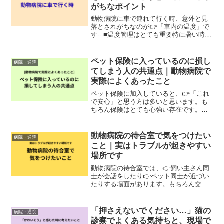
がちなポイント
動物病院に車で連れて行く時、意外と見
落とされがちなのが👉「車内の温度」で
す---■温度管理はとても重要特に暑い時期
は👉エンジンをかけて車内を冷やしてか
ら乗せることが大切ですペットは毛皮を
着ている状態のため、クレートの中は熱
ペット保険に入っているのに損し
病院・通院
がこもりやすくなり...
てしまう人の共通点｜動物病院で
実際によくあったこと
ペット保険に加入していると、👉「これ
で安心」と思う方は多いと思います。も
ちろん保険はとても心強い存在です。た
だ実際の現場では、👉保険に入っている
のに損をしてしまうケースも少なくあり
ませんでした。今回は、動物病院で実際
動物病院の待合室で気をつけたい
病院・通院
によくあったケースをご紹...
こと｜実はトラブルが起きやすい
場所です
動物病院の待合室では、👉飼い主さん同
士が会話をしたり👉ペット同士が近づい
たりする場面があります。もちろん交流
自体は悪いことではありません。です
が、元動物看護師として働いていた中
で、👉待合室でのトラブルを何度も見て
「押さえないでください…」猫の
病院・通院
きました。⸻動物病院は「ふれ...
診察でよくある気持ちと、現場で