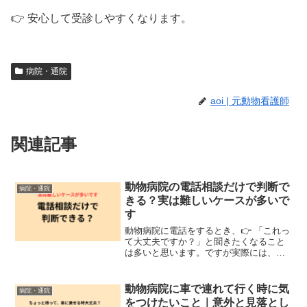
👉 安心して受診しやすくなります。
病院・通院
aoi | 元動物看護師
関連記事
動物病院の電話相談だけで判断で
病院・通院
きる？実は難しいケースが多いで
す
動物病院に電話をするとき、👉 「これっ
て大丈夫ですか？」と聞きたくなること
は多いと思います。ですが実際には、👉
電話だけでは判断できないケースがほと
んどです。よくある電話相談例えば、・
「これって病気ですか？」・「様子見で
動物病院に車で連れて行く時に気
病院・通院
大丈夫ですか？」・症...
をつけたいこと｜意外と見落とし