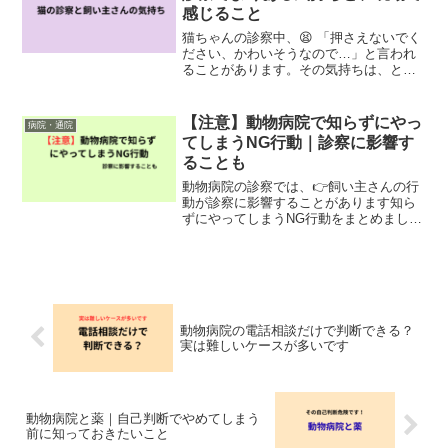
感じること
猫ちゃんの診察中、😫 「押さえないでく
ださい、かわいそうなので…」と言われ
ることがあります。その気持ちは、とて
もよく分かります。大切な家族が嫌がっ
ている姿を見るのは、つらいものです。
実際によくある場面診察中、暴れてしま
【注意】動物病院で知らずにやっ
病院・通院
う子は少なくありません...
てしまうNG行動｜診察に影響す
ることも
動物病院の診察では、👉飼い主さんの行
動が診察に影響することがあります知ら
ずにやってしまうNG行動をまとめまし
た---■よくあるNG行動・診察中に大きな
声を出す・ペットを必要以上に触る・興
奮させてしまう👉これにより正確な診察
が難しくなることが...
動物病院の電話相談だけで判断できる？
実は難しいケースが多いです
動物病院と薬｜自己判断でやめてしまう
前に知っておきたいこと