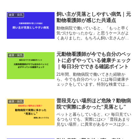
まざまで、単なる好き嫌いの場合もあれ
ば、病気が隠れていることもあります。
今回は、元動物看護師として食欲不振の
飼い主が見落としやすい病気｜元
健康・病気
時に考えたい原因をご紹介...
動物看護師が感じた共通点
動物病院で働いていると、「もっと早く
気づけなかったかな」と思うケースがよ
くありました。もちろん飼い主さんが悪
いわけではありません。毎日一緒にいる
からこそ、少しずつ変化すると気づきに
くいこともあります。今回は飼い主さん
元動物看護師が今でも自分のペッ
健康・病気
が見落としやすいポイント...
トに必ずやっている健康チェック
｜毎日3分でできる確認ポイント
21年間、動物病院で働いてきた経験か
ら、今でも自分のペットには毎日健康チ
ェックをしています。特別な検査ではあ
りません。毎日のちょっとした観察が、
病気の早期発見につながることもありま
す。今回は、私が実際に確認しているポ
普段見ない場所ほど危険？動物病
健康・病気
イントをご紹介します。ま...
院で実際に多かった“見落とし”
ペットと暮らしていると、👉 毎日見てい
るつもりでも、実際には👉「普段あまり
見ない場所」に異常があるケースは少な
くありません。動物病院でも、診察や保
定中に👉 飼い主さんも気づいていなかっ