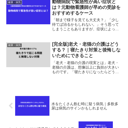
た異常を発見することがあります。実際
動物病院で緊急性が高い症状と
健康・病気
によくあったケース例...
は？元動物看護師が早めの受診を
おすすめするケース
「朝まで様子を見ても大丈夫？」「少し
待てば治るかもしれない。」そう思って
しまうこともありますが、症状によって
は一刻も早く動物病院を受診した方がよ
い場合があります。今回は、元動物看護
師として緊急性が高いと感じる症状をご
[完全版]老犬・老猫の介護はどう
健康・病気
紹介します。異物を食べて...
する？｜寝たきり対策と後悔しな
いためにできること
「老犬・老猫の介護の現実とは」老犬・
老猫の介護は、想像以上に負担が大きい
ものです。「寝たきりになったらどうす
ればいい？」「おむつはいつから必
要？」「床ずれって防げるの？」そんな
不安を感じている方に向けて、元動物看
護師として現場で感じたことと...
水をたくさん飲む時に疑う病気｜多飲多
尿は病気のサインかもしれません