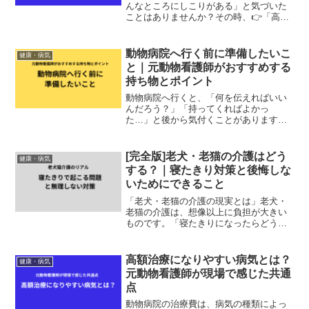
んなところにしこりがある」と気づいた
ことはありませんか？その時、👉「高齢
だから仕方ないかな」👉「痛がっていな
いし様子を見ようかな」と思う方も少な
くありません。ですが、元動物看護師と
動物病院へ行く前に準備したいこ
健康・病気
して働いていた経験から言...
と｜元動物看護師がおすすめする
持ち物とポイント
動物病院へ行くと、「何を伝えればいい
んだろう？」「持ってくればよかっ
た…」と後から気付くことがあります。
事前に少し準備しておくだけで、診察が
スムーズになり、より正確な診断につな
がることもあります。今回は、元動物看
[完全版]老犬・老猫の介護はどう
健康・病気
護師としておすすめしたい「動...
する？｜寝たきり対策と後悔しな
いためにできること
「老犬・老猫の介護の現実とは」老犬・
老猫の介護は、想像以上に負担が大きい
ものです。「寝たきりになったらどうす
ればいい？」「おむつはいつから必
要？」「床ずれって防げるの？」そんな
不安を感じている方に向けて、元動物看
高額治療になりやすい病気とは？
健康・病気
護師として現場で感じたことと...
元動物看護師が現場で感じた共通
点
動物病院の治療費は、病気の種類によっ