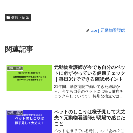
健康・病気
aoi | 元動物看護師
関連記事
元動物看護師が今でも自分のペッ
健康・病気
トに必ずやっている健康チェック
｜毎日3分でできる確認ポイント
21年間、動物病院で働いてきた経験か
ら、今でも自分のペットには毎日健康チ
ェックをしています。特別な検査ではあ
りません。毎日のちょっとした観察が、
病気の早期発見につながることもありま
す。今回は、私が実際に確認しているポ
ペットのしこりは様子見して大丈
健康・病気
イントをご紹介します。ま...
夫？元動物看護師が現場で感じた
こと
ペットを撫でている時に、👉「あれ？こ