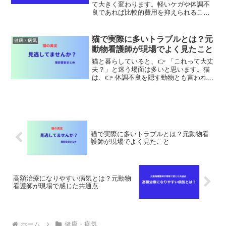
て大きく変わります。軽いケガや体調不
良であれば比較的費用を抑えられること
もありますが、病気によっては高額な治
療になるケースもあります。今回は、元
動物看護師として現場で感じた「高額治
猫で実際に多いトラブルとは？元
健康・病気
療になりやすいケース」に...
動物看護師が現場でよく見たこと
猫と暮らしていると、👉 「これって大丈
夫？」と迷う場面は多いと思います。猫
は、👉 体調不良を隠す動物とも言われて
います。そのため、気づいた時には症状
が進んでいるケースも少なくありませ
ん。今回は、元動物看護師として、👉 現
場で特に多かったトラ...
猫で実際に多いトラブルとは？元動物看
護師が現場でよく見たこと
高額治療になりやすい病気とは？元動物
看護師が現場で感じた共通点
ホーム
健康・病気