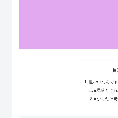
目
世の中なんで
■見落とさ
■少しだけ