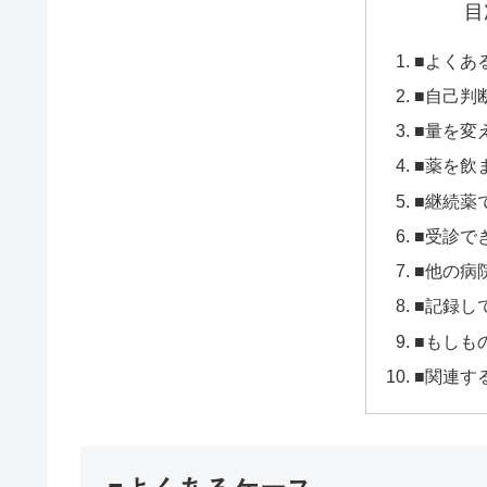
目
■よくあ
■自己判
■量を変
■薬を飲
■継続薬
■受診で
■他の病
■記録し
■もしも
■関連す