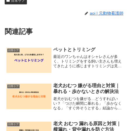
日常ケア
aoi | 元動物看護師
関連記事
ペットとトリミング
日常ケア
最近のワンちゃんはオシャレさんが多
く、トリミングをする飼い主さんも増え
てきたように感じますトリミングは見た
目を整えるだけでなく、衛生を保つ大切
なケアでもあります・毛が目にかかり眼
球を傷つける・耳の中が蒸れて外耳炎に
なる・肛門のうが溜まりすぎ...
老犬おむつ 嫌がる理由と対策｜
日常ケア
暴れる・歩かないときの解決法
老犬がおむつを嫌がる…どうすればい
い？「つけた瞬間に暴れる」「歩かなく
なる」「すぐ外そうとする」結論から言
うと、👉 おむつは“慣れ”と“選び方”でほ
ぼ解決できます現場でも多かったですが
👉 合っていないおむつ＝ほぼ確実に嫌が
老犬 おむつ 漏れる原因と対策｜
日常ケア
ります放置すると・...
横漏れ・背中漏れを防ぐ方法