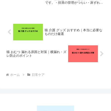
です。・排泄の管理がつらい・床ずれが
できてしまう・夜泣きで眠れない私自
身、動物看護師として21年以上現場を見
てきましたが👉 「グッズを使うかどう
か」で負担は大きく変わり...
猫 介護 グッズ おすすめ｜本当に必要な
ものだけ厳選
猫 おむつ 漏れる原因と対策｜横漏れ・ズ
レ防止のポイント
ホーム
日常ケア