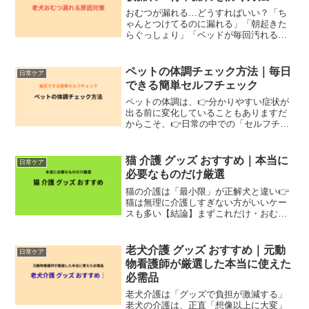
おむつが漏れる…どうすればいい？「ち
ゃんとつけてるのに漏れる」「朝起きた
らぐっしょり」「ベッドが毎回汚れる」
結論から言うと、👉 漏れは“サイズ・付
け方・吸収力”で解決できます現場でも多
かったですが👉 漏れる＝どこかがズレて
ペットの体調チェック方法｜毎日
日常ケア
いますおむつが漏れ...
できる簡単セルフチェック
ペットの体調は、👉分かりやすい症状が
出る前に変化していることもありますだ
からこそ、👉日常の中での「セルフチェ
ック」がとても大切です■まずは全体の変
化をチェック普段の様子と比べて、・食
欲はどうか・食いつきは変わっていない
猫 介護 グッズ おすすめ｜本当に
日常ケア
か・水を飲む量は増えて...
必要なものだけ厳選
猫の介護は「最小限」が正解犬と違い👉
猫は無理に介護しすぎない方がいいケー
スも多い【結論】まずこれだけ・おむ
つ・ペットシーツ・柔らかい寝床👉 これ
で十分なケースが多い①猫用おむつ（排
泄ケア）👉 今すぐ見る（猫でもズレにく
老犬介護 グッズ おすすめ｜元動
日常ケア
いおむつ）👉 Ama...
物看護師が厳選した本当に使えた
必需品
老犬介護は「グッズで負担が激減する」
老犬の介護は、正直「想像以上に大変」