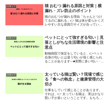
ぼ解決できます現場でも多かったですが
👉 合っていないおむつ＝ほぼ確実に嫌が
猫 おむつ 漏れる原因と対策｜横
日常ケア
ります放置すると・...
漏れ・ズレ防止のポイント
猫のおむつが漏れる理由「ちゃんとつけ
てるのに漏れる」👉 猫は体が柔らかくズ
レやすい主な原因①サイズが合っていな
い👉 一番多い②動きでズレる👉 猫はよ
く動く③吸収力不足👉 尿量に合っていな
い【結論】漏れるならこれ👉 今すぐ見る
ペットにとって強すぎる匂い｜見
日常ケア
（漏れにくい猫用...
落としがちな生活環境の影響と注
意点
動物病院で保定をしていると、👉ペット
自身の匂いとは違う匂いが強く感じられ
ることがあります---■実際に多い匂い・香
水・タバコ👉白衣に移るほど強いと感じ
ることもあります---■人には普通でもペッ
トには強い飼い主さんにとっては日常で
太っている猫は賢い？現場で感じ
日常ケア
も👉ペットに...
る「食への執念」と健康管理の大
切さ
仕事をしていて感じることがあります。
それは、👉 太っている猫は、実はかなり
賢い子が多いということです。もちろん
全てではありません。ですが現場では、
「よく考えているな…」と感じる場面が
本当によくあります。ご飯へのアンテナ