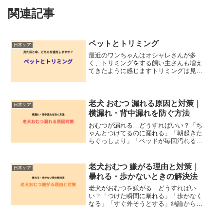
関連記事
ペットとトリミング
日常ケア
最近のワンちゃんはオシャレさんが多
く、トリミングをする飼い主さんも増え
てきたように感じますトリミングは見た
目を整えるだけでなく、衛生を保つ大切
なケアでもあります・毛が目にかかり眼
球を傷つける・耳の中が蒸れて外耳炎に
なる・肛門のうが溜まりすぎ...
老犬 おむつ 漏れる原因と対策｜
日常ケア
横漏れ・背中漏れを防ぐ方法
おむつが漏れる…どうすればいい？「ち
ゃんとつけてるのに漏れる」「朝起きた
らぐっしょり」「ベッドが毎回汚れる」
結論から言うと、👉 漏れは“サイズ・付
け方・吸収力”で解決できます現場でも多
かったですが👉 漏れる＝どこかがズレて
老犬おむつ 嫌がる理由と対策｜
日常ケア
いますおむつが漏れ...
暴れる・歩かないときの解決法
老犬がおむつを嫌がる…どうすればい
い？「つけた瞬間に暴れる」「歩かなく
なる」「すぐ外そうとする」結論から言
うと、👉 おむつは“慣れ”と“選び方”でほ