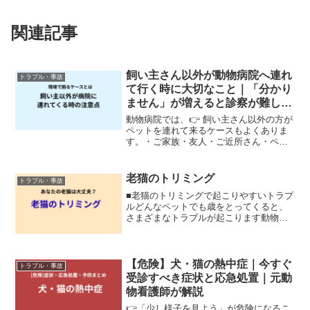
関連記事
飼い主さん以外が動物病院へ連れ
トラブル・事故
て行く時に大切なこと｜「分かり
ません」が増えると診察が難しく
なることも
動物病院では、👉 飼い主さん以外の方が
ペットを連れて来るケースもよくありま
す。・ご家族・友人・ご近所さん・ペッ
トシッターさんなど、事情はさまざまで
す。実際によくあるやり取り診察でよく
聞かれるのが、・いつから具合が悪いで
老猫のトリミング
トラブル・事故
すか？・食欲はあります...
■老猫のトリミングで起こりやすいトラブ
ルどんなペットでも歳をとってくると、
さまざまなトラブルが起こります動物病
院で働いていると「これは予防できたの
では？」「もっと早く気づいてあげてほ
しい」と感じる場面も少なくありません
今回は、老猫で実際によ...
【危険】犬・猫の熱中症｜今すぐ
トラブル・事故
受診すべき症状と応急処置｜元動
物看護師が解説
👉「少し様子を見よう」が危険になるこ