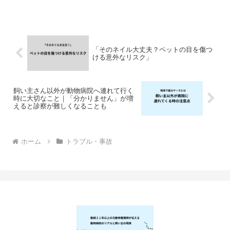
ースもあるため注意が必要です---■誤食後
に多い症状・嘔吐・下痢・食欲低下・元
気がない・震え👉これらは比較的よく見
られる症状です--...
「そのネイル大丈夫？ペットの目を傷つ
ける意外なリスク」
飼い主さん以外が動物病院へ連れて行く
時に大切なこと｜「分かりません」が増
えると診察が難しくなることも
ホーム
トラブル・事故