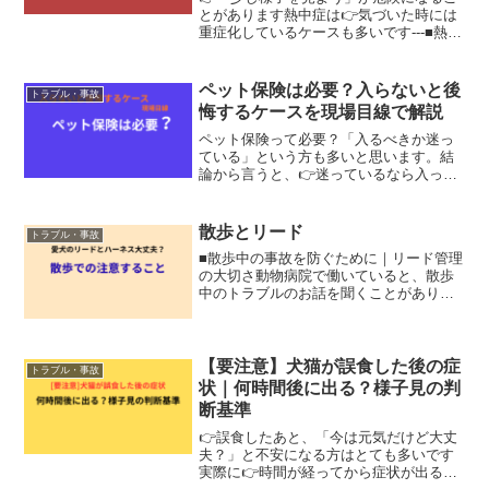
とがあります熱中症は👉気づいた時には
重症化しているケースも多いです---■熱中
症は他人事ではない「室内だから大丈
夫」「短時間の散歩だから平気」👉実際
に現場で多く聞く言葉ですしかし・数分
ペット保険は必要？入らないと後
トラブル・事故
の外出・エアコンが切...
悔するケースを現場目線で解説
ペット保険って必要？「入るべきか迷っ
ている」という方も多いと思います。結
論から言うと、👉迷っているなら入って
おいた方が安心です元動物看護師として
現場を見てきた中で、「保険に入ってい
れば…」と思うケースは少なくありませ
散歩とリード
トラブル・事故
んでした---■ペットの...
■散歩中の事故を防ぐために｜リード管理
の大切さ動物病院で働いていると、散歩
中のトラブルのお話を聞くことがありま
す実際に多いのが・リードが外れて逃げ
てしまった・車と接触してしまった・他
の犬に噛まれてしまったといったケース
ですどれも、少しの注意...
【要注意】犬猫が誤食した後の症
トラブル・事故
状｜何時間後に出る？様子見の判
断基準
👉誤食したあと、「今は元気だけど大丈
夫？」と不安になる方はとても多いです
実際に👉時間が経ってから症状が出るケ