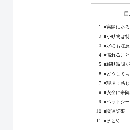
目
■実際にあ
■小動物は
■水にも注意
■濡れるこ
■移動時間
■どうして
■現場で感
■安全に来
■ペットシ
■関連記事
■まとめ