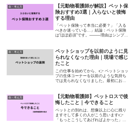
ごせるか”を考えるということです。実際
【元動物看護師が解説】ペット保
命・考え方
にあったケース...
険おすすめ3選｜入らないと後悔
する理由
「ペット保険って本当に必要？」「入る
べきか迷っている…」結論：ペット保険
は“ほぼ必須”です。⸻理由はシンプル
で、医療費が払えず治療を諦めるケース
が現実にあるからです。私は動物看護師
として2１年以上働いてきましたが、その
ペットショップを以前のように見
命・考え方
現場で何度も見てきまし...
られなくなった理由｜現場で感じ
たこと
この仕事を始めてから、👉 ペットショッ
プの生体コーナーを以前のような気持ち
では見られなくなりました。最初にお伝
えしたいことまず最初に、ペットショッ
プは、👉 ペットと飼い主さんをつなぐ場
所であることは間違いありません。実際
【元動物看護師】ペットロスで後
命・考え方
に、そこから素敵な出...
悔したこと｜今できること
ペットとの別れは、想像以上に心に残り
ますそして多くの人がこう思います👉
「もっとこうしてあげればよかった」元
動物看護師として、そして実際に多くの
飼い主さんを見てきて👉後悔しやすいポ
イントをまとめました「後悔を減らすた