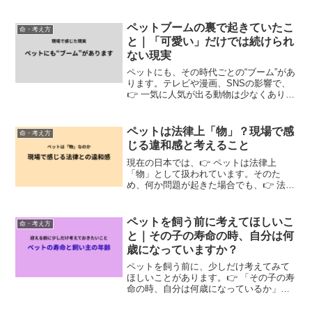
ペットブームの裏で起きていたこ
命・考え方
と｜「可愛い」だけでは続けられ
ない現実
ペットにも、その時代ごとの“ブーム”があ
ります。テレビや漫画、SNSの影響で、
👉 一気に人気が出る動物は少なくありま
せん。ですが現場では、👉 ブームの“そ
の後”を見ることもありました。実際にあ
ったペットブーム例えば、・漫画でシベ
ペットは法律上「物」？現場で感
命・考え方
リアンハスキ...
じる違和感と考えること
現在の日本では、👉 ペットは法律上
「物」として扱われています。そのた
め、何か問題が起きた場合でも、👉 法律
上は「所有物」として判断されるという
現実があります。実際にある問題例え
ば、・理不尽な環境で飼育されていても
ペットを飼う前に考えてほしいこ
命・考え方
介入が難しい・ケガや死亡があ...
と｜その子の寿命の時、自分は何
歳になっていますか？
ペットを飼う前に、少しだけ考えてみて
ほしいことがあります。👉 「その子の寿
命の時、自分は何歳になっているか」こ
れは、決して“飼ってはいけない”という話
ではありません。👉 “最後まで一緒に過