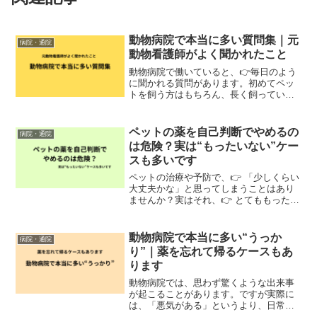
動物病院で本当に多い質問集｜元
病院・通院
動物看護師がよく聞かれたこと
動物病院で働いていると、👉毎日のよう
に聞かれる質問があります。初めてペッ
トを飼う方はもちろん、長く飼っている
方でも迷うことは少なくありません。今
回は、元動物看護師として実際によく聞
かれた質問をまとめました。「どうやっ
ペットの薬を自己判断でやめるの
病院・通院
て薬を飲ませればいいです...
は危険？実は“もったいない”ケー
スも多いです
ペットの治療や予防で、👉 「少しくらい
大丈夫かな」と思ってしまうことはあり
ませんか？実はそれ、👉 とてももったい
ないケースがあります。予防薬でよくあ
ること特によくあるのが、・途中でやめ
てしまう・期間を守らない・数回だけで
動物病院で本当に多い“うっか
病院・通院
終わるといったケース...
り”｜薬を忘れて帰るケースもあ
ります
動物病院では、思わず驚くような出来事
が起こることがあります。ですが実際に
は、「悪気がある」というより、日常の
中で起きる“うっかり”がほとんどです。特