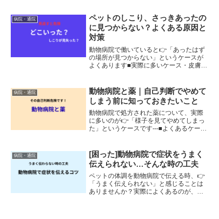
に、・初めての受診・体調不良で焦って
いる時・説明が多い時は、誰でも混乱し
ペットのしこり、さっきあったの
病院・通院
やすくなります。今回...
に見つからない？よくある原因と
対策
動物病院で働いていると👉「あったはず
の場所が見つからない」というケースが
よくあります■実際に多いケース・皮膚
病・外傷・しこりで来院されても👉いざ
診察になると見つからないということが
あります👉しこりは検査や手術が必要に
動物病院と薬｜自己判断でやめて
病院・通院
なるケースもあります費用...
しまう前に知っておきたいこと
動物病院で処方された薬について、実際
に多いのが👉「様子を見てやめてしまっ
た」というケースです---■よくあるケース
現場では、次回来院時に・「吐いたので
薬をやめました」・「下痢したのでやめ
ていました」とお話を聞くことがありま
[困った]動物病院で症状をうまく
病院・通院
すただこの場合、👉...
伝えられない…そんな時の工夫
ペットの体調を動物病院で伝える時、👉
「うまく伝えられない」と感じることは
ありませんか？実際によくあるのが、👉
人によって感じ方や表現が違うことで、
症状が伝わりにくくなるケースです。特
に・なんとなく元気がない・少し様子が