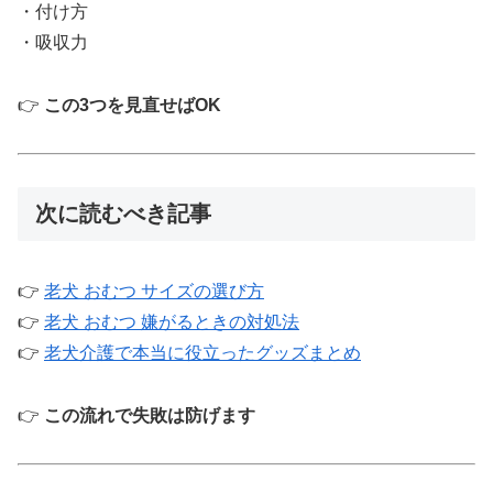
・付け方
・吸収力
👉
この3つを見直せばOK
次に読むべき記事
👉
老犬 おむつ サイズの選び方
👉
老犬 おむつ 嫌がるときの対処法
👉
老犬介護で本当に役立ったグッズまとめ
👉
この流れで失敗は防げます