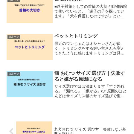
ともありました。今回は、...
■迷子対策としての首輪の大切さ動物病院
で働いていると、「迷子の子を探してい
ます」「犬を保護したのですが」という
問い合わせを受けることがありますこの
時、重要になるのが「その子の情報が分
かるかどうか」です---■首輪があるだけで
分かること首輪を...
ペットとトリミング
日常ケア
最近のワンちゃんはオシャレさんが多
く、トリミングをする飼い主さんも増え
てきたように感じますトリミングは見た
目を整えるだけでなく、衛生を保つ大切
なケアでもあります・毛が目にかかり眼
球を傷つける・耳の中が蒸れて外耳炎に
なる・肛門のうが溜まりすぎ...
猫 おむつ サイズ 選び方｜失敗す
日常ケア
ると嫌がる原因になる
サイズ選びでほぼ決まります「すぐ外れ
る」「漏れる」「嫌がる」👉 原因のほと
んどはサイズミス猫のサイズ選びで重要
なポイント①ウエスト👉 必ず測る②体型
猫は細くて柔らかい👉 犬よりフィット重
視【結論】迷ったらこれ👉 今すぐ見る
（猫にフィットしや...
老犬おむつ サイズ 選び方｜失敗しない基
準と測り方