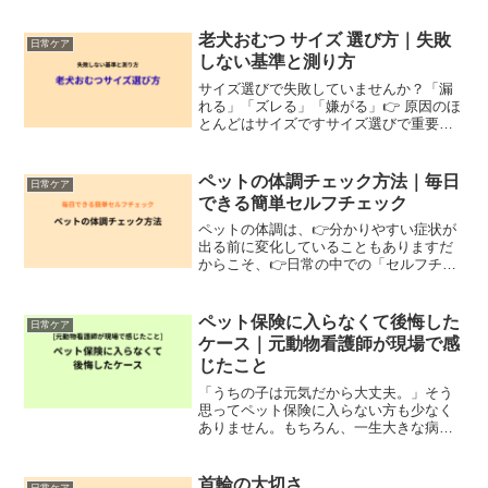
老犬おむつ サイズ 選び方｜失敗
日常ケア
しない基準と測り方
サイズ選びで失敗していませんか？「漏
れる」「ズレる」「嫌がる」👉 原因のほ
とんどはサイズですサイズ選びで重要な2
つ・ウエスト・体重👉 必ず測る【結論】
迷ったらこれ👉 今すぐ見る（サイズ展開
が豊富なおむつ）👉おすすめオムツはこ
ペットの体調チェック方法｜毎日
日常ケア
ちら（楽天）👉同...
できる簡単セルフチェック
ペットの体調は、👉分かりやすい症状が
出る前に変化していることもありますだ
からこそ、👉日常の中での「セルフチェ
ック」がとても大切です■まずは全体の変
化をチェック普段の様子と比べて、・食
欲はどうか・食いつきは変わっていない
ペット保険に入らなくて後悔した
日常ケア
か・水を飲む量は増えて...
ケース｜元動物看護師が現場で感
じたこと
「うちの子は元気だから大丈夫。」そう
思ってペット保険に入らない方も少なく
ありません。もちろん、一生大きな病気
をせずに過ごせる子もいます。しかし、
動物病院で働いていると、「保険に入っ
ておけばよかった…」という声を聞くこ
首輪の大切さ
日常ケア